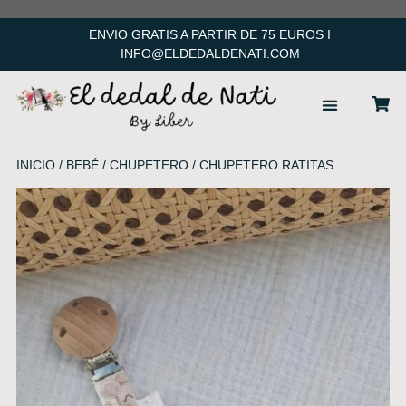
ENVIO GRATIS A PARTIR DE 75 EUROS I
INFO@ELDEDALDENATI.COM
ACCESORIOS PELO
INICIO
/
BEBÉ
/
CHUPETERO
/ CHUPETERO RATITAS