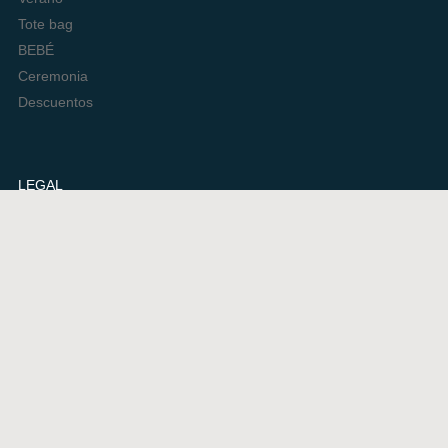
Tote bag
BEBÉ
Ceremonia
Descuentos
LEGAL
Aviso Legal
Política de privacidad
Política de cookies (UE)