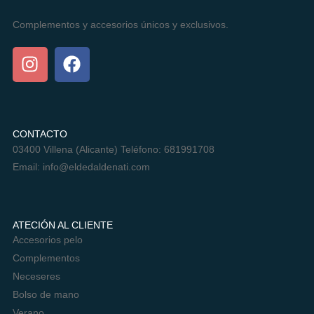
Complementos y accesorios únicos y exclusivos.
CHUPETERO SELVA
9,95
€
AÑADIR AL CARRITO
CONTACTO
03400 Villena (Alicante) Teléfono: 681991708
Email:
info@eldedaldenati.com
ATECIÓN AL CLIENTE
Accesorios pelo
Complementos
Neceseres
Bolso de mano
Verano