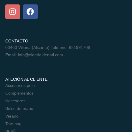
CUELGA MÓVIL NIKA
13,00
€
AÑADIR AL CARRITO
CONTACTO
03400 Villena (Alicante) Teléfono: 681991708
Email:
info@eldedaldenati.com
ATECIÓN AL CLIENTE
Accesorios pelo
Complementos
Neceseres
Bolso de mano
Verano
Tote bag
BEBÉ