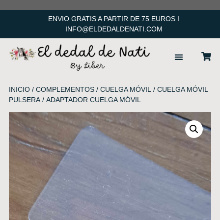
ENVIO GRATIS A PARTIR DE 75 EUROS I
INFO@ELDEDALDENATI.COM
ACCESORIOS PELO
INICIO
/
COMPLEMENTOS
/
CUELGA MÓVIL
/
CUELGA MÓVIL
PULSERA
/ ADAPTADOR CUELGA MÓVIL