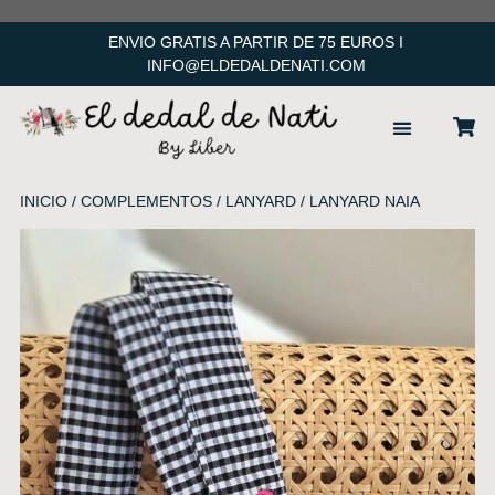
ENVIO GRATIS A PARTIR DE 75 EUROS I
INFO@ELDEDALDENATI.COM
ACCESORIOS PELO
INICIO
/
COMPLEMENTOS
/
LANYARD
/ LANYARD NAIA