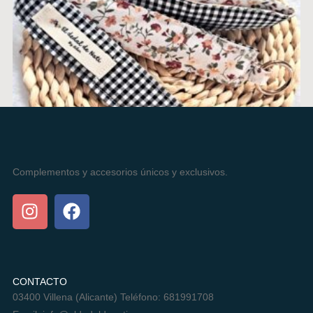
Complementos y accesorios únicos y exclusivos.
CUELGA MÓVIL NIKA
13,00
€
AÑADIR AL CARRITO
CONTACTO
03400 Villena (Alicante) Teléfono: 681991708