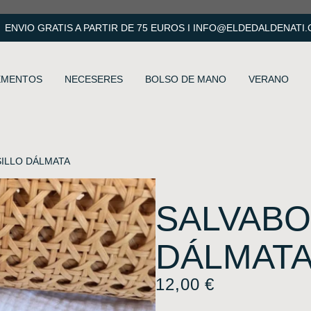
ENVIO GRATIS A PARTIR DE 75 EUROS I
INFO@ELDEDALDENATI
EMENTOS
NECESERES
BOLSO DE MANO
VERANO
SILLO DÁLMATA
SALVABO
DÁLMAT
12,00
€