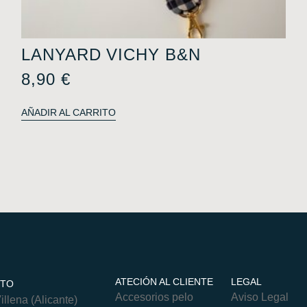
LANYARD VICHY B&N
8,90
€
AÑADIR AL CARRITO
ATECIÓN AL CLIENTE
LEGAL
CTO
Accesorios pelo
Aviso Legal
llena (Alicante)