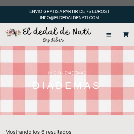
ENVIO GRATIS A PARTIR DE 75 EUROS I
INFO@ELDEDALDENATI.COM
ACCESORIOS PELO
INICIO
/ DIADEMAS
DIADEMAS
Mostrando los 6 resultados