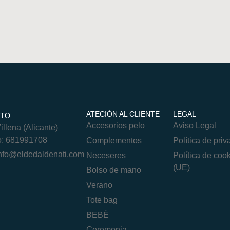
ATECIÓN AL CLIENTE
LEGAL
CTO
Accesorios pelo
Aviso Legal
llena (Alicante)
o: 681991708
Complementos
Política de pri
nfo@eldedaldenati.com
Neceseres
Política de coo
(UE)
Bolso de mano
Verano
Tote bag
BEBÉ
Ceremonia