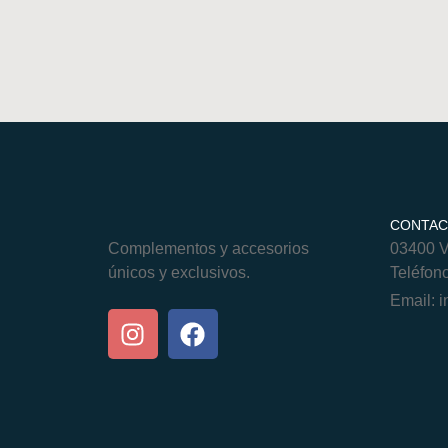
CONTA
Complementos y accesorios
03400 Vi
únicos y exclusivos.
Teléfon
Email:
i