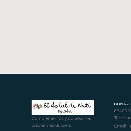
CONTAC
03400 Vi
Teléfon
Complementos y accesorios
únicos y exclusivos.
Email:
i