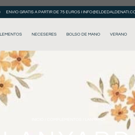
ENVIO GRATIS A PARTIR DE 75 EUROS I
INFO@ELDEDALDENATI.C
LEMENTOS
NECESERES
BOLSO DE MANO
VERANO
INICIO
/
COMPLEMENTOS
/ LANYARD