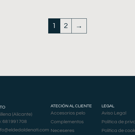
1
2
→
ATECIÓN AL CLIENTE
LEGAL
TO
Accesorios pelo
Aviso Legal
llena (Alicante)
o: 681991708
Complementos
Política de pri
nfo@eldedaldenati.com
Neceseres
Política de cook