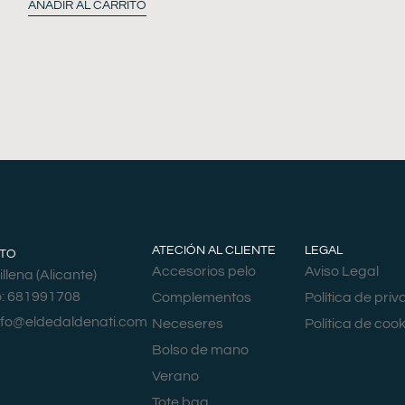
AÑADIR AL CARRITO
ATECIÓN AL CLIENTE
LEGAL
TO
Accesorios pelo
Aviso Legal
llena (Alicante)
o: 681991708
Complementos
Política de pri
nfo@eldedaldenati.com
Neceseres
Política de cook
Bolso de mano
Verano
Tote bag