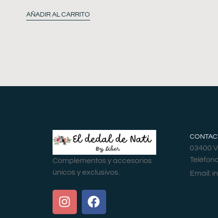
AÑADIR AL CARRITO
CONTAC
03400 Vi
Teléfon
Complementos y accesorios
únicos y exclusivos.
Email:
i