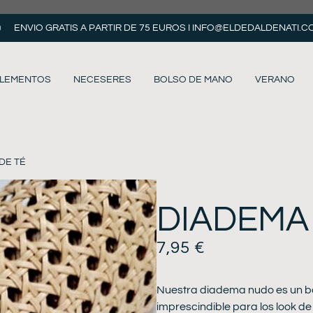
ENVIO GRATIS A PARTIR DE 75 EUROS I
INFO@ELDEDALDENATI.C
LEMENTOS
NECESERES
BOLSO DE MANO
VERANO
DE TÉ
DIADEMA
7,95
€
Nuestra diadema nudo es un bás
imprescindible para los look de 