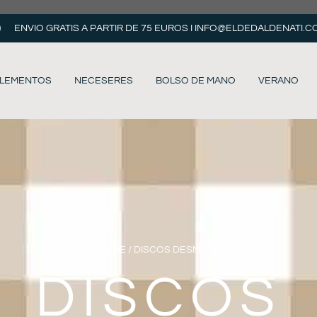
ENVIO GRATIS A PARTIR DE 75 EUROS I
INFO@ELDEDALDENATI.C
LEMENTOS
NECESERES
BOLSO DE MANO
VERANO
INICIO
/
HIGIENE
/ DISCOS DESMAQUILLANTES
DISCOS