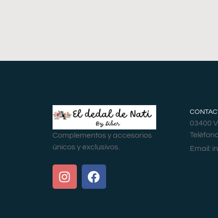
CONTAC
03400 Vi
Teléfon
Complementos y accesorios
únicos y exclusivos.
Email:
i