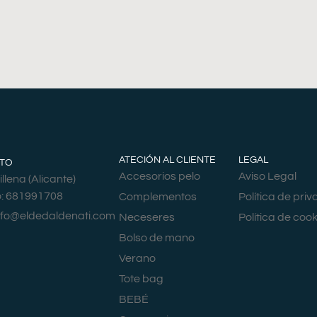
ATECIÓN AL CLIENTE
LEGAL
TO
Accesorios pelo
Aviso Legal
llena (Alicante)
o: 681991708
Complementos
Política de pri
nfo@eldedaldenati.com
Neceseres
Política de cook
Bolso de mano
Verano
Tote bag
BEBÉ