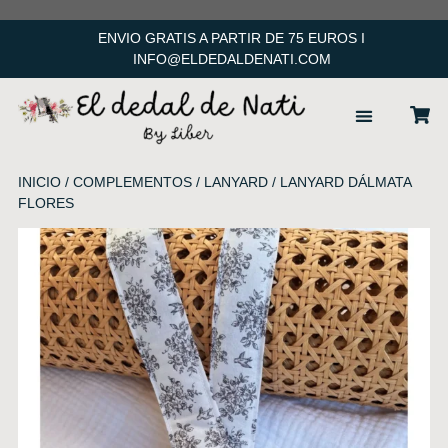
ENVIO GRATIS A PARTIR DE 75 EUROS I
INFO@ELDEDALDENATI.COM
ACCESORIOS PELO
INICIO
/
COMPLEMENTOS
/
LANYARD
/ LANYARD DÁLMATA
FLORES