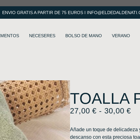
ENVIO GRATIS A PARTIR DE 75 EUROS I
INFO@ELDEDALDENATI
EMENTOS
NECESERES
BOLSO DE MANO
VERANO
TOALLA 
27,00
€
-
30,00
€
Añade un toque de delicadeza y
descanso con esta preciosa toa