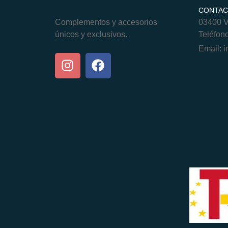
CONTA
Complementos y accesorios
03400 Vi
únicos y exclusivos.
Teléfon
Email:
i