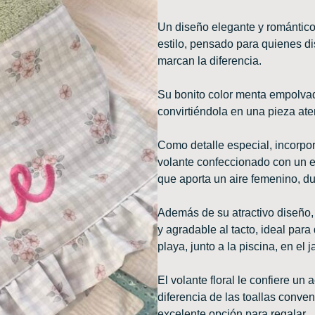
Un diseño elegante y romántico
estilo, pensado para quienes di
marcan la diferencia.
Su bonito color menta empolvado
convirtiéndola en una pieza ate
Como detalle especial, incorpor
volante confeccionado con un e
que aporta un aire femenino, d
Además de su atractivo diseño, 
y agradable al tacto, ideal para
playa, junto a la piscina, en el 
El volante floral le confiere un
diferencia de las toallas conve
excelente opción para regalar.