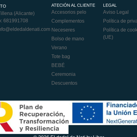
ATECIÓN AL CLIENTE
LEGAL
CTO
Accesorios pelo
Aviso Legal
llena (Alicante)
o: 681991708
Complementos
Política de pri
nfo@eldedaldenati.com
Neceseres
Política de coo
(UE)
Bolso de mano
Verano
Tote bag
BEBÉ
Ceremonia
Descuentos