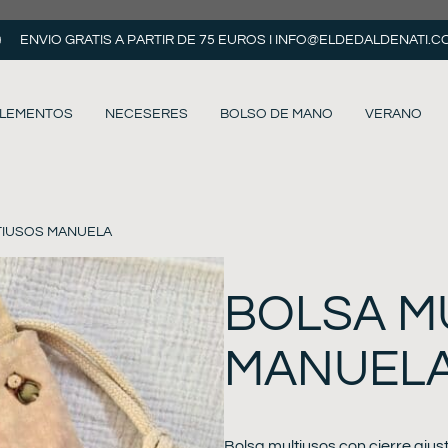
ENVIO GRATIS A PARTIR DE 75 EUROS I
INFO@ELDEDALDENATI.C
LEMENTOS
NECESERES
BOLSO DE MANO
VERANO
TIUSOS MANUELA
BOLSA M
MANUEL
Bolsa multiusos con cierre aju