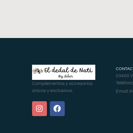
CONTAC
03400 Vi
Teléfon
Complementos y accesorios
únicos y exclusivos.
Email:
i