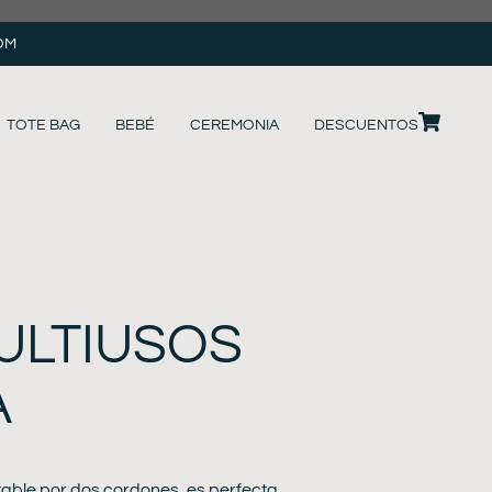
OM
TOTE BAG
BEBÉ
CEREMONIA
DESCUENTOS
ULTIUSOS
A
stable por dos cordones, es perfecta