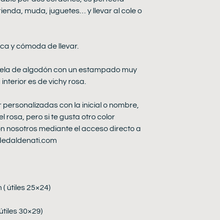
enda, muda, juguetes… y llevar al cole o
ca y cómoda de llevar.
 tela de algodón con un estampado muy
nterior es de vichy rosa.
 personalizadas con la inicial o nombre,
l rosa, pero si te gusta otro color
n nosotros mediante el acceso directo a
dedaldenati.com
 útiles 25×24)
tiles 30×29)