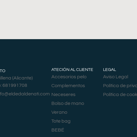
ATECIÓN AL CLIENTE
LEGAL
TO
Accesorios pelo
Aviso Legal
llena (Alicante)
o: 681991708
Complementos
Política de pri
nfo@eldedaldenati.com
Neceseres
Política de cook
Bolso de mano
Verano
Tote bag
BEBÉ